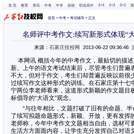
3+4
3+3
3+2
首 页
教育
资讯
中考
中专
技校
职业高中
简
首页
>
中考
>
考试辅导
> 正文
名师评中考作文:续写新形式体现“
来源：
石家庄技校网
2013-06-22 09:36:4
本网讯 概括今年的中考作文，最贴切的描述
新。上午的语文考试结束后，尽管考生们普遍
不大，但对于作文，考生们却普遍反映以前很
过续写作文这种形式的训练。在石家庄第十七
宁两位李老师看来，这道形式新颖的作文题目
标倡导的“大语文”观念。
“与往年相比，文题打破了旧有的命题、半
了续写拟题命题形式，新颖、开放，更有发挥的
老师称，今年中考作文文题相当自由，选材可
生活方方面面内容，让学生充分发挥自己对语