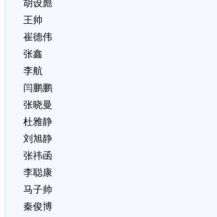
胡设彪
王帅
崔德伟
张鑫
李航
闫鹏鹏
张晓曼
杜雅静
刘旭静
张祎函
李聪康
马子帅
秦俊博