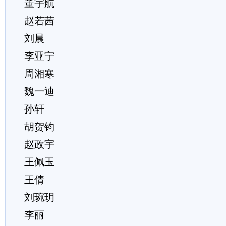
董宇航
赵若茜
刘晨
李亚宁
周湘寒
魏一迪
孙轩
胡贺钧
赵政宇
王佩玉
王倩
刘琬玥
李丽