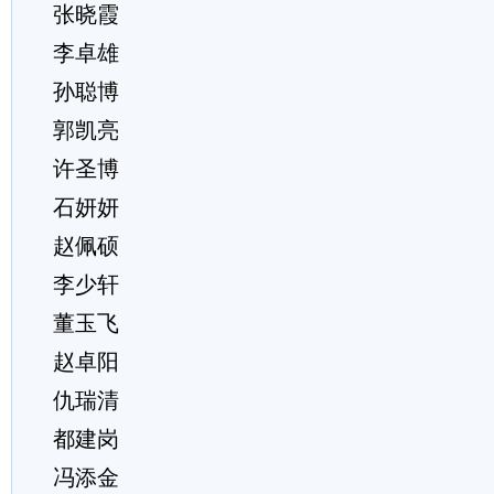
张晓霞
李卓雄
孙聪博
郭凯亮
许圣博
石妍妍
赵佩硕
李少轩
董玉飞
赵卓阳
仇瑞清
都建岗
冯添金