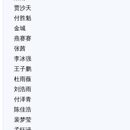
贾沙天
付胜魁
金城
燕赛赛
张茜
李冰强
王子鹏
杜雨薇
刘浩雨
付泽青
陈佳浩
裴梦莹
孟钰涵