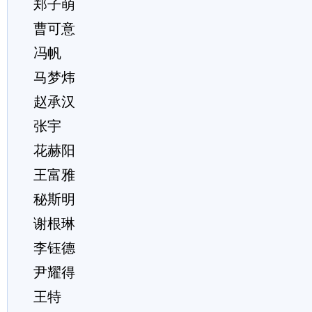
郑子萌
曹可意
冯帆
马梦炜
赵承汉
张宇
花赫阳
王富雅
秘斯明
谢根琳
李钰德
尹耀得
王特