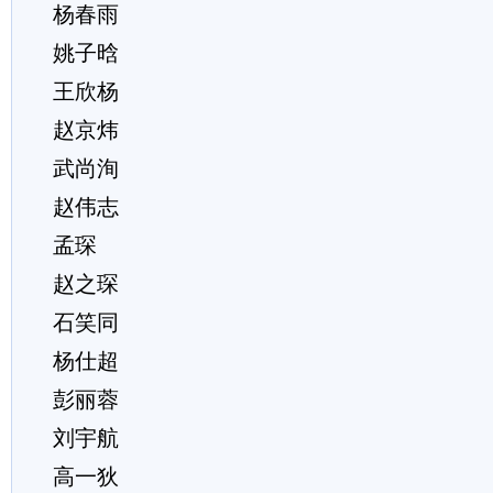
杨春雨
姚子晗
王欣杨
赵京炜
武尚洵
赵伟志
孟琛
赵之琛
石笑同
杨仕超
彭丽蓉
刘宇航
高一狄