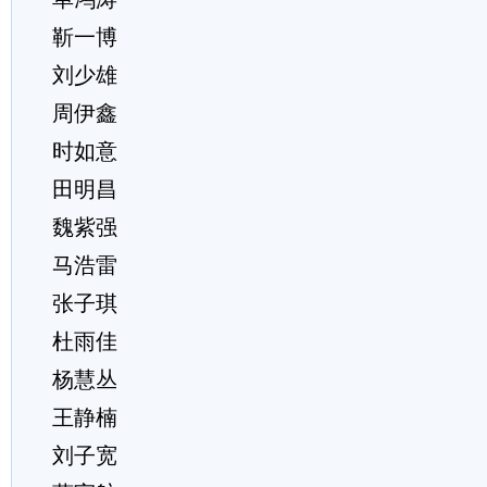
靳一博
刘少雄
周伊鑫
时如意
田明昌
魏紫强
马浩雷
张子琪
杜雨佳
杨慧丛
王静楠
刘子宽