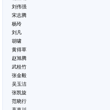
刘伟强
宋志腾
杨玲
刘凡
胡啸
黄得草
赵旭腾
武桂竹
张金毅
吴玉洁
张凯旋
范晓行
高嘉川