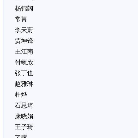
杨锦阔
常菁
李天蔚
贾坤锋
王江南
付毓欣
张丁也
赵雅琳
杜烨
石思琦
康晓娟
王子琦
刁露