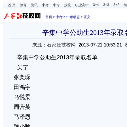
3+4
3+3
3+2
首 页
教育
资讯
中考
中专
技校
职业高中
简
首页
>
中考
>
中考动态
> 正文
辛集中学公助生2013年录取
来源：
石家庄技校网
2013-07-21 10:53:2
辛集中学公助生2013年录取名单
吴宁
张奕琛
田鸿宇
马悦柔
周营英
马泽恩
魏少眸