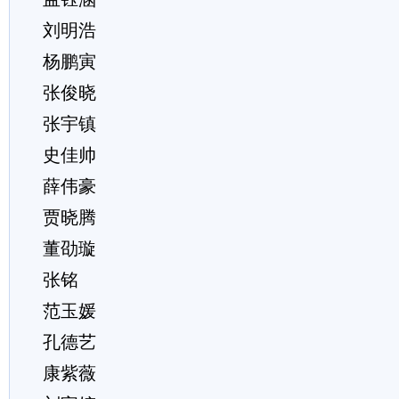
刘明浩
杨鹏寅
张俊晓
张宇镇
史佳帅
薛伟豪
贾晓腾
董劭璇
张铭
范玉媛
孔德艺
康紫薇