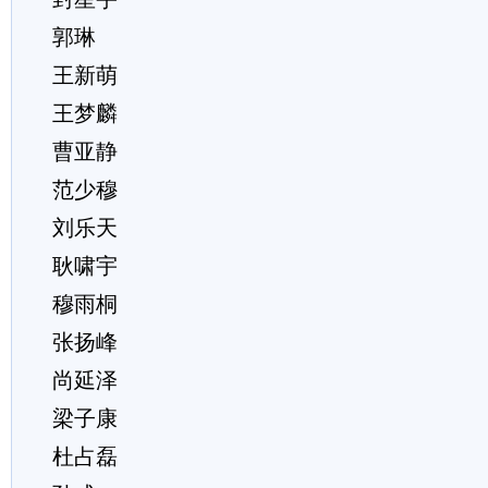
郭琳
王新萌
王梦麟
曹亚静
范少穆
刘乐天
耿啸宇
穆雨桐
张扬峰
尚延泽
梁子康
杜占磊