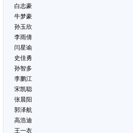
白志豪
牛梦豪
孙玉欣
李雨倩
闫星谕
史佳勇
孙智多
李鹏江
宋凯聪
张晨阳
郭泽航
高浩迪
王一衣