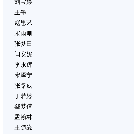
刘宝婷
王墨
赵思艺
宋雨珊
张梦田
闫安妮
李永辉
宋泽宁
张路成
丁若婷
郗梦倩
孟翰林
王随缘