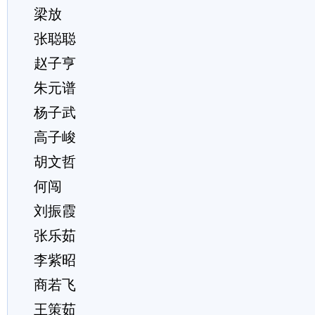
梁放
张聪聪
赵子亨
朱元谱
杨子武
高子峻
胡文哲
何闯
刘振霞
张乐茹
李紫昭
商若飞
王策茹