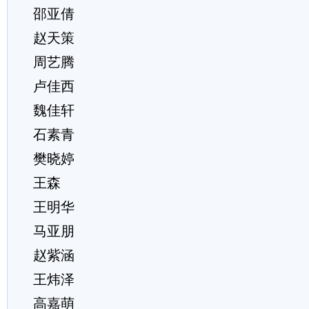
邵亚倩
赵天策
周艺腾
卢佳西
魏佳轩
石素青
樊晓婷
王森
王明华
马亚朋
赵紫涵
王炜泽
高嘉萌