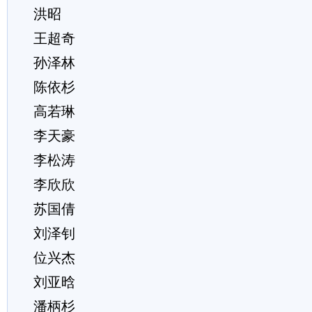
洪昭
王超奇
孙泽林
陈依杉
高若琳
李天豪
李松涛
李欣欣
苏国倩
刘泽钊
位兴杰
刘亚晗
潘柄杉