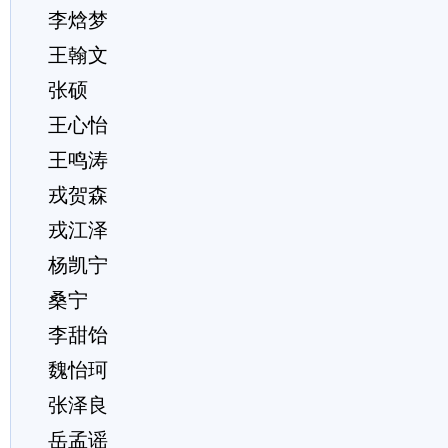
李焓梦
王翰文
张硕
王心怡
王鸣涛
戎贺森
戎江泽
杨凯宁
桑宁
李甜饴
魏怡珂
张泽良
岳孟谣