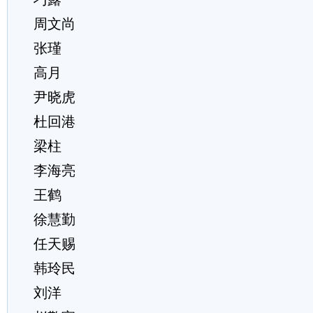
周文尚
张瑾
高月
尹晓虎
杜回港
梁柱
李海亮
王鹤
徐慧勤
任天赐
韩玲民
刘洋