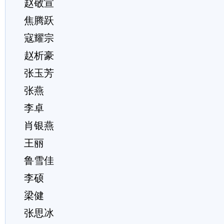
赵敬宣
焦腾跃
寇耀宗
赵析豪
张玉芳
张燕
李卓
肖银燕
王丽
鲁雪佳
李硕
梁健
张思冰