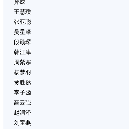
孙成
王慧璞
张亚聪
吴星泽
段劭琛
韩江津
周紫寒
杨梦羽
贾胜然
李子函
高云强
赵润泽
刘童燕