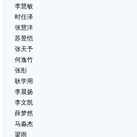
李慧敏
时任泽
张慧洋
苏昱恺
张天予
何逸竹
张彤
耿学用
李晨扬
李文凯
薛梦然
马淼杰
梁雨