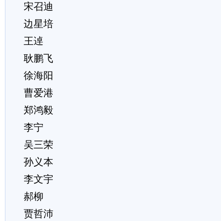
宋召迪
边星培
王逴
耿鹏飞
徐海阳
曹爱港
郑鸿毅
李宁
吴三荣
孙义本
李文宇
郝柳
贾哲沛