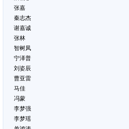
张嘉
秦志杰
谢嘉诚
张林
智树凤
宁泽普
刘姿辰
曹亚雷
马佳
冯蒙
李梦强
李梦瑶
单鸿涛