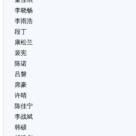
李晓畅
李雨浩
段丁
康松兰
裴宪
陈诺
吕磐
席豪
许晴
陈佳宁
李战斌
韩硕