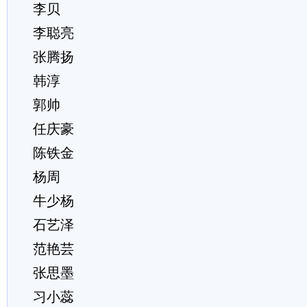
李贝
李聪亮
张腾扬
韩淳
郭帅
任庆豪
陈铁金
杨周
牛少杨
石艺泽
范艳芸
张思墨
习小蕊