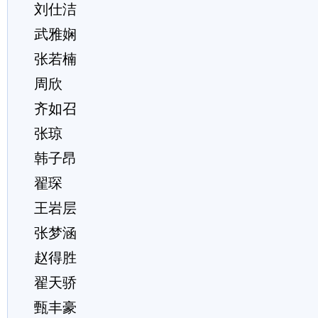
刘仕洁
武雅娴
张若楠
周欣
齐如召
张琼
韩子昂
翟琛
王岩层
张梦涵
赵得胜
翟天骄
甄丰豪