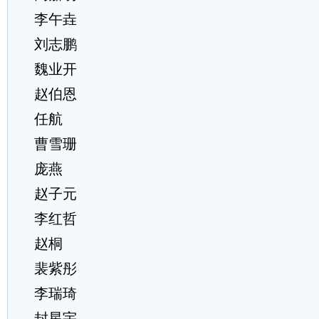
李午垚
刘志鹏
魏业开
赵伯恩
任航
曹雪珊
庞燕
赵子元
李红哲
赵桐
裴紫彤
李瑞琦
封星宇